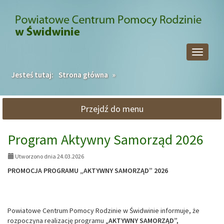
Przejdź
Przejdź
do
do
głównej
wyszukiwarki
treści
Przełącz
nawigacj
Jesteś tutaj:
Strona główna
»
Przejdź do menu
AKTUALNOŚCI,
Program Aktywny Samorząd 2026
strona
1:
Utworzono dnia 24.03.2026
PROMOCJA PROGRAMU „AKTYWNY SAMORZĄD” 2026
Powiatowe Centrum Pomocy Rodzinie w Świdwinie informuje, że
rozpoczyna realizację programu „
AKTYWNY SAMORZĄD”,