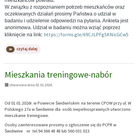
mieszkańców powiatu.
W związku z rozpoznaniem potrzeb mieszkańców oraz
oczekiwanych działań prosimy Państwa o udział w
badaniu i udzielenie odpowiedzi na pytania. Ankieta jest
anonimowa. Udział w badaniu można wziąć poprzez
https://forms.gle/69CJLPFgSKNicGCw5
kliknięcie na link:
na
czytaj dalej
temat:
Strategii
Rozwiązywania
Problemów
Mieszkania treningowe-nabór
Społecznych
Powiatu
Utworzono dnia 02.01.2026
Świdwińskiego
na
lata
Od 01.01.2026r. w Powiecie Świdwińskim na terenie CPOW przy ul. W
2025
Polskiego 27a w Świdwinie dla osób niepełnosprawnych utworzono
-
mieszkanie treningowe.
2035-
ANKIETA
Osoby zainteresowane prosimy o zgłoszenie się do PCPR w
Świdwinie nr tel.94 366 48 48 lub 560 031 023.