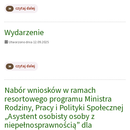
na
czytaj dalej
temat:
Mieszkania
treningowe-
nabór
Wydarzenie
Utworzono dnia 12.09.2025
na
czytaj dalej
temat:
Wydarzenie
Nabór wniosków w ramach
resortowego programu Ministra
Rodziny, Pracy i Polityki Społecznej
„Asystent osobisty osoby z
niepełnosprawnością” dla