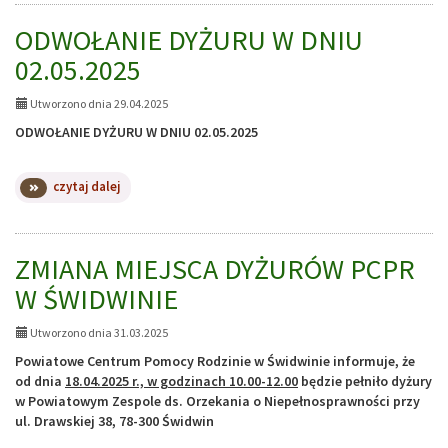
DYŻURU
W
ODWOŁANIE DYŻURU W DNIU
DNIU
02.05.2025
06.06.2025
Utworzono dnia 29.04.2025
ODWOŁANIE DYŻURU W DNIU 02.05.2025
na
czytaj dalej
temat:
ODWOŁANIE
DYŻURU
W
ZMIANA MIEJSCA DYŻURÓW PCPR
DNIU
W ŚWIDWINIE
02.05.2025
Utworzono dnia 31.03.2025
Powiatowe Centrum Pomocy Rodzinie w Świdwinie informuje, że
od dnia
18.04.2025 r., w godzinach 10.00-12.00
będzie pełniło dyżury
w Powiatowym Zespole ds. Orzekania o Niepełnosprawności przy
ul. Drawskiej 38, 78-300 Świdwin