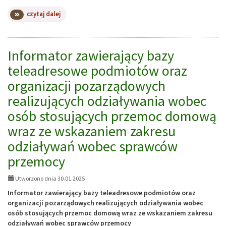
na
czytaj dalej
temat:
ZMIANA
MIEJSCA
DYŻURÓW
Informator zawierający bazy
PCPR
teleadresowe podmiotów oraz
W
ŚWIDWINIE
organizacji pozarządowych
realizujących odziaływania wobec
osób stosujących przemoc domową
wraz ze wskazaniem zakresu
odziaływań wobec sprawców
przemocy
Utworzono dnia 30.01.2025
Informator zawierający bazy teleadresowe podmiotów oraz
organizacji pozarządowych realizujących odziaływania wobec
osób stosujących przemoc domową wraz ze wskazaniem zakresu
odziaływań wobec sprawców przemocy