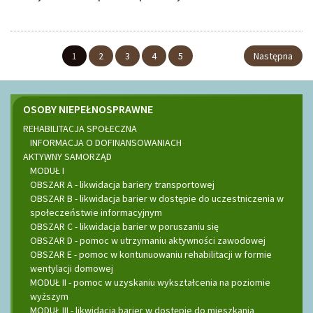
1
2
3
4
5
Następna
Menu
OSOBY NIEPEŁNOSPRAWNE
REHABILITACJA SPOŁECZNA
boczne
INFORMACJA O DOFINANSOWANIACH
AKTYWNY SAMORZĄD
MODUŁ I
OBSZAR A - likwidacja bariery transportowej
OBSZAR B - likwidacja barier w dostępie do uczestniczenia w
społeczeństwie informacyjnym
OBSZAR C - likwidacja barier w poruszaniu się
OBSZAR D - pomoc w utrzymaniu aktywności zawodowej
OBSZAR E - pomoc w kontunuowaniu rehabilitacji w formie
wentylacji domowej
MODUŁ II - pomoc w uzyskaniu wykształcenia na poziomie
wyższym
MODUŁ III - likwidacja barier w dostępie do mieszkania