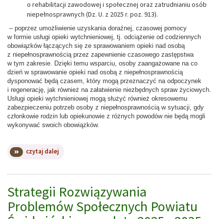
o rehabilitacji zawodowej i społecznej oraz zatrudnianiu osób
niepełnosprawnych (Dz. U. z 2025 r. poz. 913).
– poprzez umożliwienie uzyskania doraźnej, czasowej pomocy
w formie usługi opieki wytchnieniowej, tj. odciążenie od codziennych
obowiązków łączących się ze sprawowaniem opieki nad osobą
z niepełnosprawnością przez zapewnienie czasowego zastępstwa
w tym zakresie. Dzięki temu wsparciu, osoby zaangażowane na co
dzień w sprawowanie opieki nad osobą z niepełnosprawnością
dysponować będą czasem, który mogą przeznaczyć na odpoczynek
i regenerację, jak również na załatwienie niezbędnych spraw życiowych.
Usługi opieki wytchnieniowej mogą służyć również okresowemu
zabezpieczeniu potrzeb osoby z niepełnosprawnością w sytuacji, gdy
członkowie rodzin lub opiekunowie z różnych powodów nie będą mogli
wykonywać swoich obowiązków.
na
czytaj dalej
temat:
Nabór
zgłoszeń
do
Strategii Rozwiązywania
Programu
Problemów Społecznych Powiatu
„Opieka
wytchnieniowa”