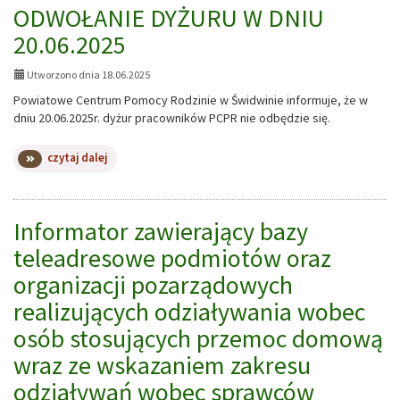
ODWOŁANIE DYŻURU W DNIU
20.06.2025
Utworzono dnia 18.06.2025
Powiatowe Centrum Pomocy Rodzinie w Świdwinie informuje, że w
dniu 20.06.2025r. dyżur pracowników PCPR nie odbędzie się.
na
czytaj dalej
temat:
ODWOŁANIE
DYŻURU
W
Informator zawierający bazy
DNIU
teleadresowe podmiotów oraz
20.06.2025
organizacji pozarządowych
realizujących odziaływania wobec
osób stosujących przemoc domową
wraz ze wskazaniem zakresu
odziaływań wobec sprawców