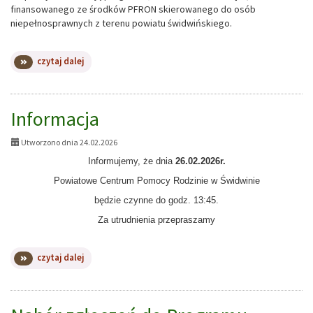
finansowanego ze środków PFRON skierowanego do osób
niepełnosprawnych z terenu powiatu świdwińskiego.
na
czytaj dalej
temat:
Program
Aktywny
Samorząd
Informacja
2026
Utworzono dnia 24.02.2026
Informujemy, że dnia
26.02.2026r.
Powiatowe Centrum Pomocy Rodzinie w Świdwinie
będzie czynne do godz. 13:45.
Za utrudnienia przepraszamy
na
czytaj dalej
temat:
Informacja