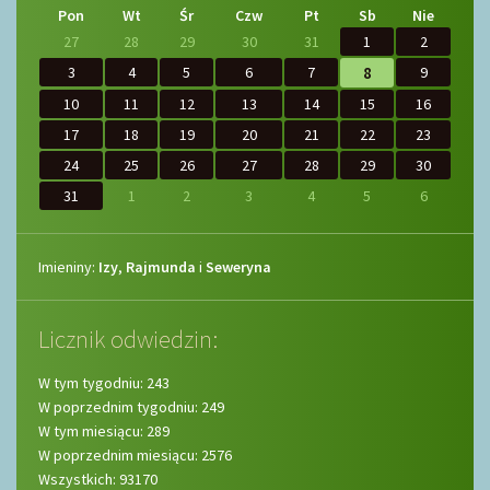
wcześniej
wcześniej
później
później
Pon
Wt
Śr
Czw
Pt
Sb
Nie
27
28
29
30
31
1
2
3
4
5
6
7
8
9
10
11
12
13
14
15
16
17
18
19
20
21
22
23
24
25
26
27
28
29
30
31
1
2
3
4
5
6
Imieniny
Imieniny:
Izy
,
Rajmunda
i
Seweryna
Licznik odwiedzin:
W tym tygodniu: 243
W poprzednim tygodniu: 249
W tym miesiącu: 289
W poprzednim miesiącu: 2576
Wszystkich: 93170