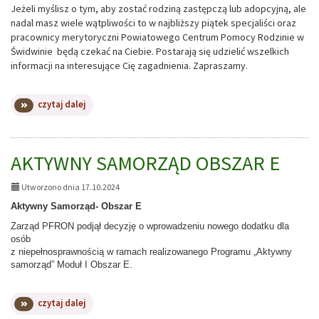
Jeżeli myślisz o tym, aby zostać rodziną zastępczą lub adopcyjną, ale
nadal masz wiele wątpliwości to w najbliższy piątek specjaliści oraz
pracownicy merytoryczni Powiatowego Centrum Pomocy Rodzinie w
Świdwinie będą czekać na Ciebie. Postarają się udzielić wszelkich
informacji na interesujące Cię zagadnienia. Zapraszamy.
na
czytaj dalej
temat:
INFORMACJA
AKTYWNY SAMORZĄD OBSZAR E
Utworzono dnia 17.10.2024
Aktywny Samorząd- Obszar E
Zarząd PFRON podjął decyzję o wprowadzeniu nowego dodatku dla
osób
z niepełnosprawnością w ramach realizowanego Programu „Aktywny
samorząd” Moduł I Obszar E.
na
czytaj dalej
temat: