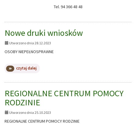
Tel. 94 366 48 48
Nowe druki wniosków
Utworzono dnia 28.12.2023
OSOBY NIEPEŁNOSPRAWNE
na
czytaj dalej
temat:
Nowe
druki
wniosków
REGIONALNE CENTRUM POMOCY
RODZINIE
Utworzono dnia 25.10.2023
REGIONALNE CENTRUM POMOCY RODZINIE