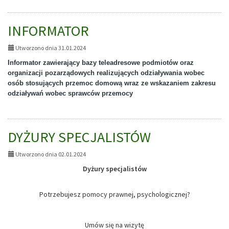
AKTYWNY
SAMORZĄD
OBSZAR
INFORMATOR
E
Utworzono dnia 31.01.2024
Informator
zawierający bazy teleadresowe podmiotów oraz
organizacji pozarządowych realizujących odziaływania wobec
osób stosujących prz
emoc domową wraz ze wskazaniem zakresu
odziaływań wobec sprawców przemocy
DYŻURY SPECJALISTÓW
Utworzono dnia 02.01.2024
Dyżury specjalistów
Potrzebujesz pomocy prawnej, psychologicznej?
Umów się na wizytę