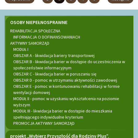
SOW
Menu
OSOBY NIEPEŁNOSPRAWNE
REHABILITACJA SPOŁECZNA
boczne
INFORMACJA O DOFINANSOWANIACH
AKTYWNY SAMORZĄD
MODUŁ I
OBSZAR A - likwidacja bariery transportowej
OBSZAR B - likwidacja barier w dostępie do uczestniczenia w
społeczeństwie informacyjnym
OBSZAR C - likwidacja barier w poruszaniu się
OBSZAR D - pomoc w utrzymaniu aktywności zawodowej
OBSZAR E - pomoc w kontunuowaniu rehabilitacji w formie
wentylacji domowej
MODUŁ II - pomoc w uzyskaniu wykształcenia na poziomie
wyższym
MODUŁ III - likwidacja barier w dostępie do mieszkania
spełniającego indywidualne kryterium
PROMOCJA AKTYWNY SAMORZĄD
projekt „Wybierz Przyszłość dla Rodziny Plus”.