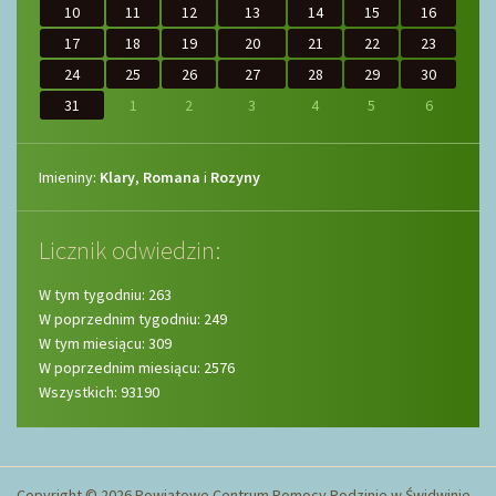
10
11
12
13
14
15
16
17
18
19
20
21
22
23
24
25
26
27
28
29
30
31
1
2
3
4
5
6
Imieniny
Imieniny:
Klary
,
Romana
i
Rozyny
Licznik odwiedzin:
W tym tygodniu: 263
W poprzednim tygodniu: 249
W tym miesiącu: 309
W poprzednim miesiącu: 2576
Wszystkich: 93190
Copyright © 2026 Powiatowe Centrum Pomocy Rodzinie w Świdwinie