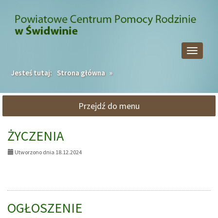
Przejdź
Przejdź
do
do
głównej
wyszukiwarki
treści
Przełącz
nawigacj
Jesteś tutaj:
Strona główna
»
Przejdź do menu
AKTUALNOŚCI,
ŻYCZENIA
strona
2:
Utworzono dnia 18.12.2024
OGŁOSZENIE