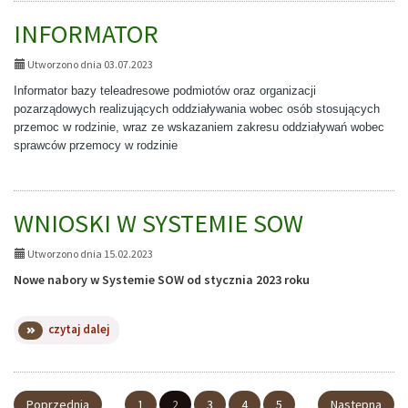
INFORMATOR
Utworzono dnia 03.07.2023
Informator bazy teleadresowe podmiotów oraz organizacji
pozarządowych realizujących oddziaływania wobec osób stosujących
przemoc w rodzinie, wraz ze wskazaniem zakresu oddziaływań wobec
sprawców przemocy w rodzinie
WNIOSKI W SYSTEMIE SOW
Utworzono dnia 15.02.2023
Nowe nabory w Systemie SOW od stycznia 2023 roku
na
czytaj dalej
temat:
WNIOSKI
W
SYSTEMIE
Poprzednia
1
2
3
4
5
Następna